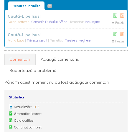
Resurse inrudite
Caută-L pe Isus!
Doina Ketterer
|
Comorile Duhului Sfânt
| Tematica:
Incurajare
Poezie
Caută-L pe Isus!
Maria Luca
|
Priveşte cerul!
| Tematica:
Trezire si veghere
Poezie
Comentarii
Adaugă comentariu
Raportează o problemă
Până în acest moment nu au fost adăugate comentarii.
Statistici
Vizualizări:
162
Gramatical corect
Cu diacritice
Conținut complet