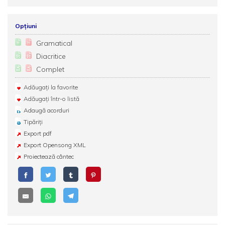
Opțiuni
Gramatical
Diacritice
Complet
Adăugați la favorite
Adăugați într-o listă
Adaugă acorduri
Tipăriți
Export pdf
Export Opensong XML
Proiectează cântec