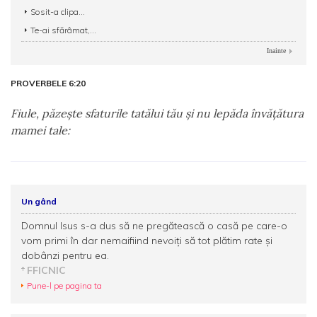
Sosit-a clipa...
Te-ai sfărâmat,...
Inainte
PROVERBELE 6:20
Fiule, păzeşte sfaturile tatălui tău şi nu lepăda învăţătura
mamei tale:
Un gând
Domnul Isus s-a dus să ne pregătească o casă pe care-o
vom primi în dar nemaifiind nevoiţi să tot plătim rate şi
dobânzi pentru ea.
FFICNIC
Pune-l pe pagina ta