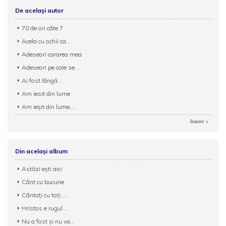
De același autor
70 de ori câte 7
Acela cu ochii ca...
Adeseori cararea mea
Adeseori pe cale se...
Ai fost lângă...
Am iesit din lume
Am ieșit din lume,...
Inainte
Din același album
Astăzi ești aici
Cânt cu bucurie
Cântaţi cu toţi,...
Hristos e rugul...
Nu a fost și nu va...