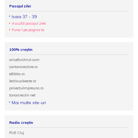
Pasajul zilei
Isaia 37 - 39
Ascultă pasajul zilei
Pune-l pe pagina ta
100% creștin
ariseforchrist.com
cantaricrestine.ro
eBiblia.ro
lectiicuobiecte.ro
proiectulimpreuna.ro
tanarcrestin.net
Mai multe site-uri
Radio creștin
RVE Cluj