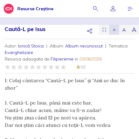
Resurse Creștine
Caută-L pe Isus
A
A
⛶
A
Autor:
Ionică Stoica
| Album:
Album necunoscut
| Tematica:
Evanghelizare
Resursa adaugata de
Filipieremie
in
03/06/2026
0
/10
I: Colaj cântarea “Caută-L pe Isus” și “Anii se duc în
zbor”
1. Caută-L pe Isus, până mai este har,
Caută-L chiar acum, mâine va fi-n zadar!
Nu știm ziua când El pe nori va apărea,
Dar noi știm căci atunci cu toții-L vom vedea