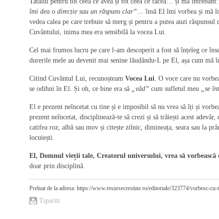
Tatălui pentru tot ceea ce avea și tot ceea ce făcea… și mă întrebam
îmi dea o direcție sau un răspuns clar”
… însă El îmi vorbea și mă în
vedea calea pe care trebuie să merg și pentru a putea auzi răspunsul
Cuvântului, inima mea era sensibilă la vocea Lui.
Cel mai frumos lucru pe care l-am descoperit a fost să înțeleg ce î
durerile mele au devenit mai senine lăudându-L pe El, așa cum mă î
Citind Cuvântul Lui, recunoșteam
Vocea Lui
. O voce care nu vorbea
se odihni în El. Și oh, ce bine era să
„văd”
cum sufletul meu
„se în
El e prezent neîncetat cu tine și e imposibil să nu vrea să îți și vorbea
prezent neîncetat, disciplinează-te să crezi și să trăiești acest adevăr
catifea roz, albă sau mov și citește zilnic, dimineața, seara sau la pr
locuiești.
El, Domnul vieții tale, Creatorul universului, vrea să vorbească 
doar prin disciplină.
Preluat de la adresa: https://www.resursecrestine.ro/editoriale/323774/vorbesc-cu-t
Tipariti