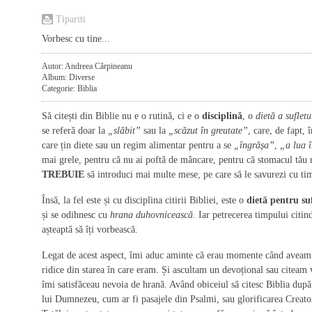
Tipariti
Vorbesc cu tine...
Autor: Andreea Cărpineanu
Album: Diverse
Categorie: Biblia
Să citești din Biblie nu e o rutină, ci e o
disciplină
, o
dietă a sufletu
se referă doar la
„slăbit”
sau la
„scăzut în greutate”
, care, de fapt,
care țin diete sau un regim alimentar pentru a se
„îngrășa”
,
„a lua î
mai grele, pentru că nu ai poftă de mâncare, pentru că stomacul tău n
TREBUIE
să introduci mai multe mese, pe care să le savurezi cu tim
Însă, la fel este și cu disciplina citirii Bibliei, este o
dietă pentru su
și se odihnesc cu
hrana duhovnicească
. Iar petrecerea timpului citi
așteaptă să îți vorbească.
Legat de acest aspect, îmi aduc aminte că erau momente când aveam
ridice din starea în care eram. Și ascultam un devoțional sau citeam 
îmi satisfăceau nevoia de hrană. Având obiceiul să citesc Biblia dup
lui Dumnezeu, cum ar fi pasajele din Psalmi, sau glorificarea Creat