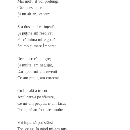
Mai mult, îl voi prelungi,
Căci acest an va apune
Și un alt an, va veni.
S-a dus anul cu iuțeală
Și puține am rezolvat,
Parcă inima mi-e goală
Scump și mare Împărat.
Recunosc că am greșit
Și multe, am neglijat,
Dar apoi, mi-am revenit
Ce-am putut, am corectat.
Cu iuțeală a trecut
Anul care-i pe sfârșite,
Ce mi-am propus, n-am făcut
Poate, că au fost prea multe
Voi lupta să pot sfârși
Tot, ce azi în gând mi-am pus,