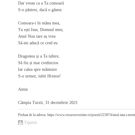
Dar vreau ca a Ta comoară
S-o păstrez, dacă o găsesc
Comoara-i în mâna mea,
Tu ești Isus, Domnul meu,
Anul Nou tare aș vrea
Să-mi aducă ce cred eu
Dragostea și a Ta iubire,
Să fiu și mai credincios
Iar calea spre mântuire
S-o urmez, iubit Hristos!
Amin
Câmpia Turzii, 31 decembrie 2021
Preluat de la adresa: https://www.resursecrestine.ro/poezii/223874/anul-iata-i-term
Tipariti