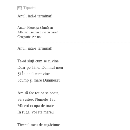
Tipariti
Anul, iată-i terminat!
Autor: Florența Sărmășan
Album: Cred în Tine cu tărie!
Categorie: An nou
Anul, iată-i terminat!
Te-oi sluji cum se cuvine
Doar pe Tine, Domnul meu
Și În anul care vine
Scump și mare Dumnezeu.
Am să fac tot ce se poate,
Să vestesc Numele Tău,
Mă voi ocupa de toate
În rugă, voi sta mereu
Timpul meu de rugăciune