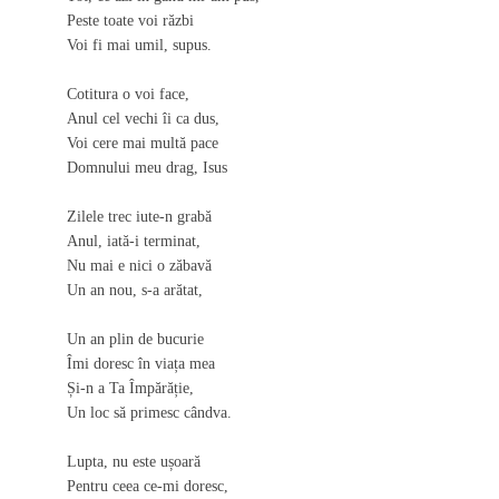
Peste toate voi răzbi
Voi fi mai umil, supus.
Cotitura o voi face,
Anul cel vechi îi ca dus,
Voi cere mai multă pace
Domnului meu drag, Isus
Zilele trec iute-n grabă
Anul, iată-i terminat,
Nu mai e nici o zăbavă
Un an nou, s-a arătat,
Un an plin de bucurie
Îmi doresc în viața mea
Și-n a Ta Împărăție,
Un loc să primesc cândva.
Lupta, nu este ușoară
Pentru ceea ce-mi doresc,