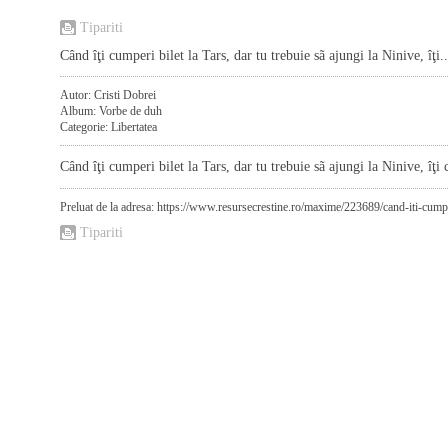
Tipariti
Când îţi cumperi bilet la Tars, dar tu trebuie sã ajungi la Ninive, îţi..
Autor: Cristi Dobrei
Album: Vorbe de duh
Categorie: Libertatea
Când îţi cumperi bilet la Tars, dar tu trebuie sã ajungi la Ninive, îţi 
Preluat de la adresa: https://www.resursecrestine.ro/maxime/223689/cand-iti-cumperi
Tipariti