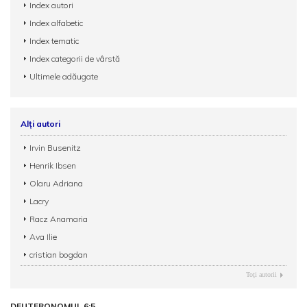
Index autori
Index alfabetic
Index tematic
Index categorii de vârstă
Ultimele adăugate
Alți autori
Irvin Busenitz
Henrik Ibsen
Olaru Adriana
Lacry
Racz Anamaria
Ava Ilie
cristian bogdan
Toţi autorii
DEUTERONOMUL 6:5