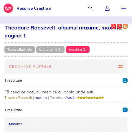
Resurse Creștine
Theodore Roosevelt, albumul maxime, maxime,
pagina 1
Toate albumele
fara album (2)
maxime (1)
DESCHIDE FILTRELE
1 rezultate
1
Fă ceea ce poți, cu ceea ce ai, acolo unde ești.
Theodore Roosevelt
|
maxime
| Tematica:
Adevăr
1 rezultate
1
Maxime