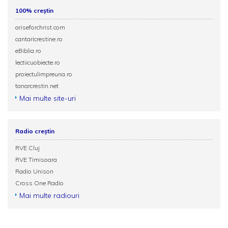
100% creștin
ariseforchrist.com
cantaricrestine.ro
eBiblia.ro
lectiicuobiecte.ro
proiectulimpreuna.ro
tanarcrestin.net
Mai multe site-uri
Radio creștin
RVE Cluj
RVE Timisoara
Radio Unison
Cross One Radio
Mai multe radiouri